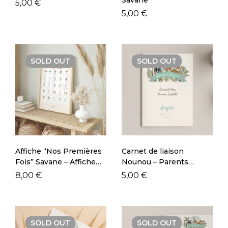
5,00
€
5,00
€
SOLD
OUT
SOLD
OUT
Affiche “Nos Premières
Carnet de liaison
Fois” Savane – Affiche
Nounou – Parents
de Maternité –
Savane
8,00
€
5,00
€
Grossesse
SOLD
OUT
SOLD
OUT