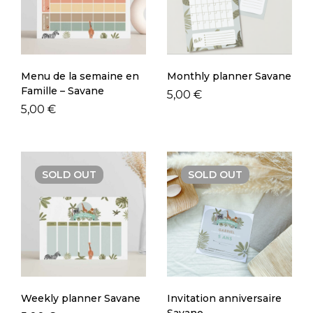
Menu de la semaine en
Monthly planner Savane
Famille – Savane
5,00
€
5,00
€
SOLD
OUT
SOLD
OUT
Weekly planner Savane
Invitation anniversaire
Savane