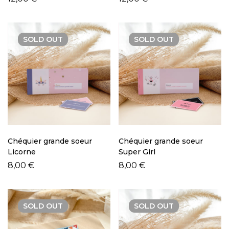
SOLD
OUT
SOLD
OUT
Chéquier grande soeur
Chéquier grande soeur
Licorne
Super Girl
8,00
€
8,00
€
SOLD
OUT
SOLD
OUT