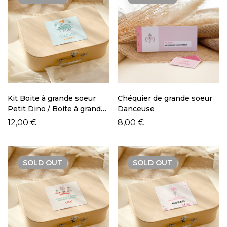
Kit Boite à grande soeur
Chéquier de grande soeur
Petit Dino / Boite à grand
Danceuse
frère Dino
12,00
€
8,00
€
SOLD
OUT
SOLD
OUT