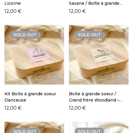
Licorne
Savane / Boîte à grande
soeur Savane
12,00
€
12,00
€
SOLD
OUT
SOLD
OUT
Kit Boite à grande soeur
Boite à grande soeur /
Danceuse
Grand frère Woodland –
Faon
12,00
€
12,00
€
SOLD
OUT
SOLD
OUT