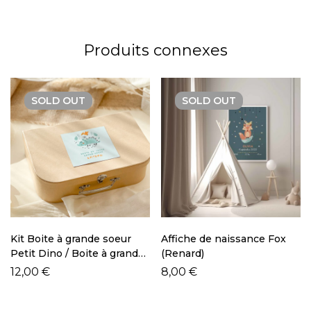
Produits connexes
SOLD
OUT
SOLD
OUT
Kit Boite à grande soeur
Affiche de naissance Fox
Petit Dino / Boite à grand
(Renard)
frère Dino
12,00
€
8,00
€