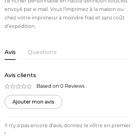
Le fichier personnalisé en haute définition vous est
envoyé par e-mail. Vous l’imprimez à la maison ou
chez votre imprimeur à moindre frais et sans coût
d’expédition.
Avis
Questions
Avis clients
Questions clients
0
question sur ce produit
Based on 0 Reviews
Ajouter mon avis
Poser ma question
Il n'y a pas encore d'avis, donnez le vôtre en premier
Aucune question actuellement. Devenez le
!
premier à poser votre question !