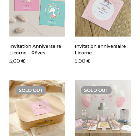
Invitation Anniversaire
Invitation anniversaire
Licorne – Rêves
Licorne
Magiques
5,00
€
5,00
€
SOLD
OUT
SOLD
OUT